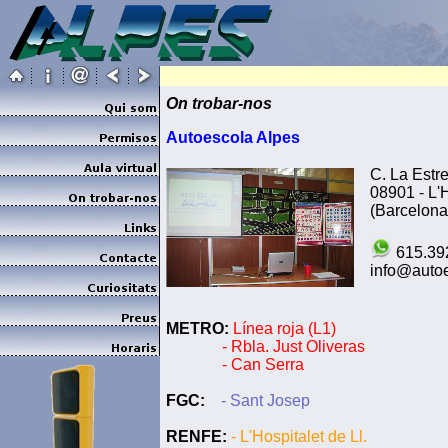
On trobar-nos
Autoescola Alpes
C. La Estre
08901 - L'H
(Barcelona
615.39
info@autoe
METRO:
Línea roja (L1)
- Rbla. Just Oliveras
- Can Serra
FGC:
- Sant Josep
RENFE:
- L'Hospitalet de Ll.